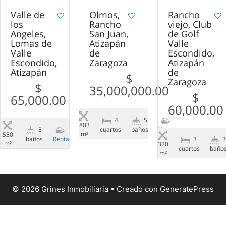
Valle de
Olmos,
Rancho
los
Rancho
viejo, Club
Angeles,
San Juan,
de Golf
Lomas de
Atizapán
Valle
Valle
de
Escondido,
Escondido,
Zaragoza
Atizapán
Atizapán
de
$
Zaragoza
$
35,000,000.00
$
65,000.00
60,000.00
4
5
803
сuartos
baños
Venta
3
m²
530
baños
Renta
3
m²
320
сuartos
baño
m²
© 2026 Grines Inmobiliaria
• Creado con
GeneratePress