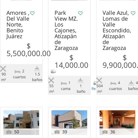
Amores ,
Park
Valle Azul,
Del Valle
View MZ.
Lomas de
Norte,
Los
Valle
Benito
Cajones,
Escondido,
Juárez
Atizapán
Atizapán
de
de
$
Zaragoza
Zaragoza
5,500,000.00
$
$
14,000.00
9,900,000
2
90
1.5
сuartos
Venta
m²
baños
1
4
55
1
504
cama
Renta
сuartos
baño
m²
baño
m²
50
39
36