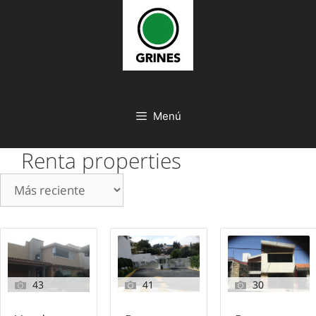
Saltar
al
contenido
Menú
Renta properties
43
41
30