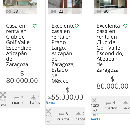
53
22
30
Casa en
Excelente
Excelenta
renta en
casa en
casa en
Club de
renta en
renta en
Golf Valle
Prado
Club de
Escondido,
Largo,
Golf Valle
Atizapán
Atizapán
Escondido,
de
de
Atizapán
Zaragoza
Zaragoza,
de
Estado
Zaragoza
$
de
$
80,000.00
México
80,000.00
$
55,000.00
4
4
960
сuartos
baños
Renta
4
m²
1280
сuartos
bañ
m²
3
2
420
сuartos
baños
Renta
m²