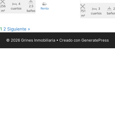
4
256
2.5
сuartos
Renta
3
m²
baños
751
сuartos
baño
m²
1
2
Siguiente »
© 2026 Grines Inmobiliaria
• Creado con
GeneratePress