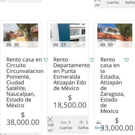
сuartos
baño
m²
30
23
50
Rento casa en
Rento
Rento
Circuito
Departamento
casa en
Circunvalacion
en Punta
la
Poniente,
Esmeralda
Estadia,
Ciudad
Atizapán Edo
Atizapán
Satélite,
de México
de
Naucalpan,
Zaragoza,
$
Estado de
Estado
18,500.00
México
de
Mexico
$
$
38,000.00
3
2
108
33,000.00
сuartos
baños
Renta
m²