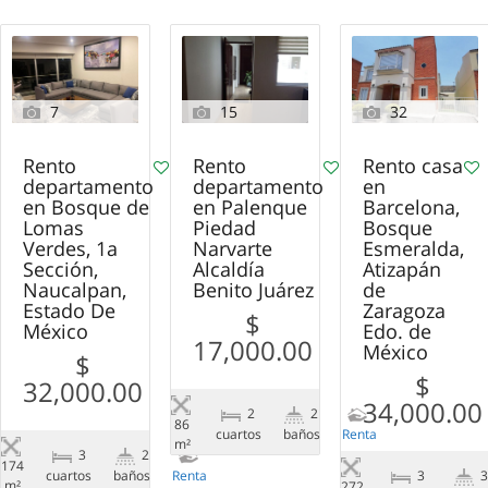
7
15
32
Rento
Rento
Rento casa
departamento
departamento
en
en Bosque de
en Palenque
Barcelona,
Lomas
Piedad
Bosque
Verdes, 1a
Narvarte
Esmeralda,
Sección,
Alcaldía
Atizapán
Naucalpan,
Benito Juárez
de
Estado De
Zaragoza
$
México
Edo. de
17,000.00
México
$
$
32,000.00
34,000.00
2
2
86
сuartos
baños
Renta
m²
3
2
174
сuartos
baños
Renta
3
m²
272