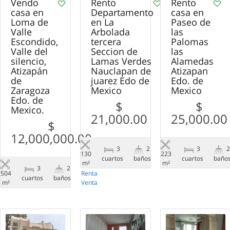
Vendo
Rento
Rento
casa en
Departamento
casa en
Loma de
en La
Paseo de
Valle
Arbolada
las
Escondido,
tercera
Palomas
Valle del
Seccion de
las
silencio,
Lamas Verdes
Alamedas
Atizapán
Nauclapan de
Atizapan
de
juarez Edo de
Edo. de
Zaragoza
Mexico
Mexico
Edo. de
$
$
Mexico.
21,000.00
25,000.00
$
12,000,000.00
3
2
3
130
223
сuartos
baños
Renta
сuartos
baño
m²
m²
3
2
504
Renta
сuartos
baños
m²
Venta