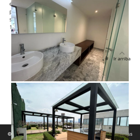
en
Venta
y publicado en Grines Inmobiliaria. Su
precio es de $ 5,500,000.00M y cuenta con las
siguientes características: 2 сuartos recámaras,
1.5 baños baños, terreno 90 m².
Ir arriba
© 2026 Grines Inmobiliaria
• Creado con
GeneratePress