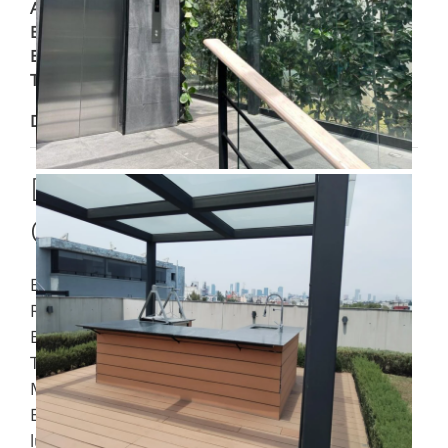
Antigüedad
:
5
Baños
:
1.5
Estado
:
Ciudad de México
Tipo
:
Departamento
Descripción
Departamento del Valle
Centro Desarrollo «Unico»
EXCELENTE DEPARTAMENTO DE 90 M2, 2
RECÁMARAS, 2 BAÑOS COMPLETOS, 2
ESTACIONAMIENTOS, SKY GARDEN, GIMNASIO,
TERRAZA CON GRILL, SALON DE USOS
MULTIPLES CON TERRAZA, SEGURIDAD 24/7
El concepto que rige el proyecto es un juego de
luz y sombra en todas sus fachadas, provocado