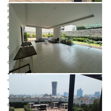
por un juego de diferentes planos verticales y
horizontales, generando múltiples volúmenes; la
fachada principal es compuesta por vegetación,
piedra, madera y cristal, generando un ambiente
fresco y natural, consiguiendo una ruptura en el
contexto.
Características
Características:
Acceso a
discapacitados
Asador
Caseta de
guardia