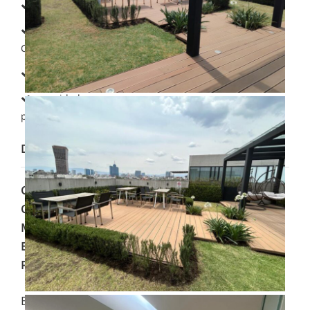
Elevador
Escuelas
Cercanas
gimnasio
seguridad
privada
Dirección
Calle
:
Amores
Colonia
:
Del Valle Norte
Municipio
:
Benito Juárez
Estado
:
Ciudad de México
País
:
México
Esta propiedad tipo
Departamento
se encuentra