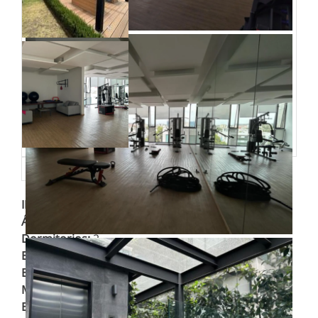
ID de propriedad
:
15327
Área
:
90 m²
Dormitorios
:
2
Espacio para Autos
:
2
Estado de Construcción
:
Excelente
Metros de Construcción
:
90 m²
Baños Completos
:
2