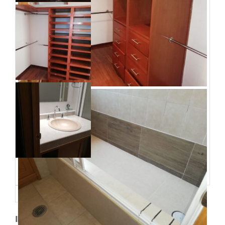
ID de propriedad
:
16476