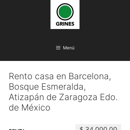
Saltar
al
contenido
Menú
Rento casa en Barcelona,
Bosque Esmeralda,
Atizapán de Zaragoza Edo.
de México
$ 34,000.00