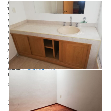
Área
:
272 m²
Terreno
:
351 m²
Dormitorios
:
3
Espacio para Autos
:
3
Estado de Construcción
:
Renovada
Metros de Construcción
:
272 m²
Baños Completos
:
3
Medios Baños
:
1
Antigüedad
:
2014
Jardín
:
85 m²
Baños
:
3
Estado
:
Estado de México
Tipo
:
Casa
Descripción
Descripción
Casa con tres recamaras con vestidor y baño,