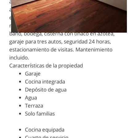
área de T. V. estudio, en P. B. estancia comedor
amplios, iluminación en toda la casa, cocina
equipada con barra como desayunador, alacena,
recibidor, jardín de 85 m2, cuarto de servicio, con
baño, bodega, cisterna con tinaco en azotea,
garaje para tres autos, seguridad 24 horas,
estacionamiento de visitas. Mantenimiento
incluido.
Características de la propiedad
Garaje
Cocina integrada
Depósito de agua
Agua
Terraza
Solo familias
Cocina equipada
Cuarto de servicio