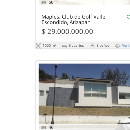
50
Maples, Club de Golf Valle
Escondido, Atizapán
$ 29,000,000.00
1000 m²
3 сuartos
3 baños
Vent
46