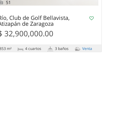
51
Río, Club de Golf Bellavista,
Atizapán de Zaragoza
$ 32,900,000.00
853 m²
4 сuartos
3 baños
Venta