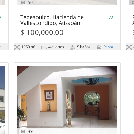
50
Tepeapulco, Hacienda de
Vallescondido, Atizapán
$ 100,000.00
a
1950 m²
4 сuartos
5 baños
Renta
39