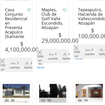
Casa
Maples,
Tepeapulco,
Conjunto
Club de
Hacienda de
Residencial
Golf Valle
Vallescondido
en
Escondido,
Atizapán
Preventa
Atizapán
$
Acapulco
$
100,000.0
Diamante
29,000,000.00
$
4,100,000.00
4
1950
сuartos
bañ
3
3
m²
1000
сuartos
baños
Venta
m²
3
2
150
сuartos
baños
Venta
m²
46
50
39