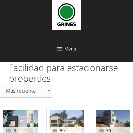
Saltar
al
contenido
Menú
Facilidad para estacionarse
properties
8
50
50