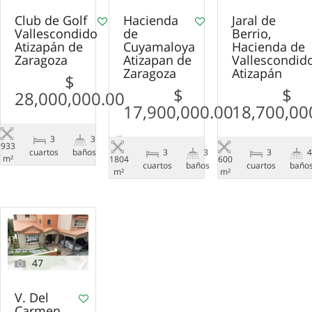
Club de Golf
Hacienda
Jaral de
Vallescondido
de
Berrio,
Atizapán de
Cuyamaloya
Hacienda de
Zaragoza
Atizapan de
Vallescondido
Zaragoza
Atizapán
$
$
$
28,000,000.00
17,900,000.00
18,700,00
3
3
933
сuartos
baños
Venta
3
3
3
m²
1804
600
сuartos
baños
Venta
сuartos
baño
m²
m²
47
V. Del
Carmen,