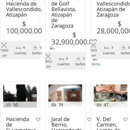
Hacienda de
de Golf
Vallescondid
Vallescondido,
Bellavista,
Atizapán de
Atizapán
Atizapán
Zaragoza
de
$
$
Zaragoza
100,000.00
28,000,00
$
32,900,000.00
4
5
3
1950
933
сuartos
baños
Renta
сuartos
baño
m²
m²
4
3
853
сuartos
baños
Venta
m²
50
39
47
Hacienda
Jaral de
V. Del
de
Berrio,
Carmen,
Cuyamaloya
Hacienda de
Lomas de