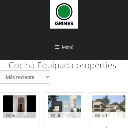
Saltar
al
contenido
Menú
Cocina Equipada properties
6
8
50