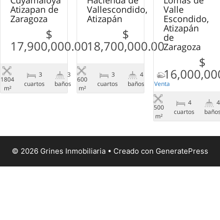
Atizapan de
Vallescondido,
Valle
Zaragoza
Atizapán
Escondido,
Atizapán
$
$
de
17,900,000.00
18,700,000.00
Zaragoza
$
16,000,00
3
3
3
4
1804
600
сuartos
baños
Venta
сuartos
baños
Venta
m²
m²
4
500
сuartos
baño
m²
© 2026 Grines Inmobiliaria
• Creado con
GeneratePress