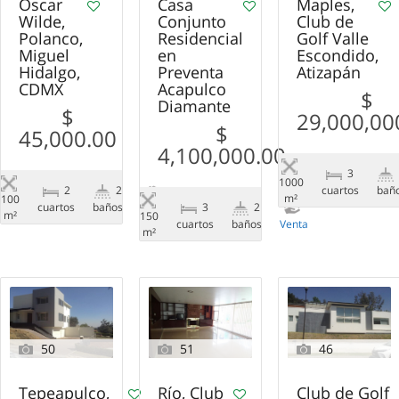
Oscar
Casa
Maples,
Wilde,
Conjunto
Club de
Polanco,
Residencial
Golf Valle
Miguel
en
Escondido,
Hidalgo,
Preventa
Atizapán
CDMX
Acapulco
$
Diamante
$
29,000,00
$
45,000.00
4,100,000.00
3
1000
сuartos
bañ
2
2
m²
100
сuartos
baños
Renta
3
2
m²
150
сuartos
baños
Venta
m²
50
51
46
Tepeapulco,
Río, Club
Club de Golf