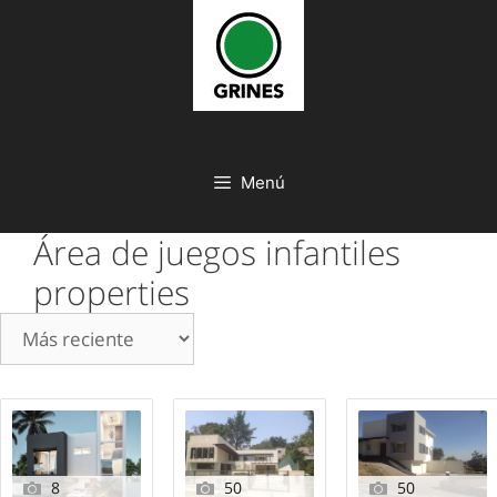
Saltar
al
contenido
Menú
Área de juegos infantiles
properties
8
50
50