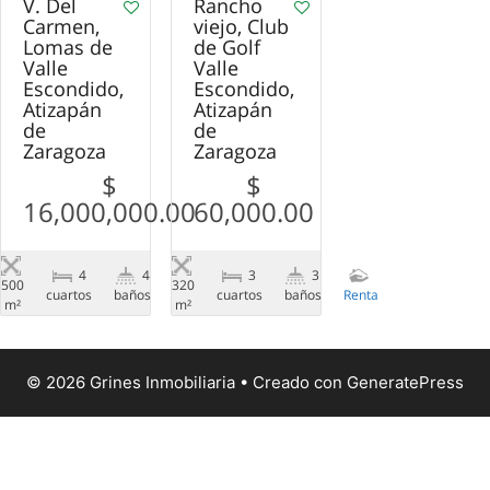
V. Del
Rancho
Carmen,
viejo, Club
Lomas de
de Golf
Valle
Valle
Escondido,
Escondido,
Atizapán
Atizapán
de
de
Zaragoza
Zaragoza
$
$
16,000,000.00
60,000.00
4
4
3
3
500
320
сuartos
baños
Venta
сuartos
baños
Renta
m²
m²
© 2026 Grines Inmobiliaria
• Creado con
GeneratePress