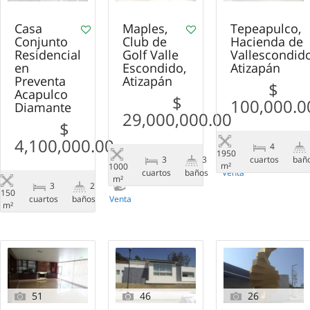
Casa
Maples,
Tepeapulco,
Conjunto
Club de
Hacienda de
Residencial
Golf Valle
Vallescondido
en
Escondido,
Atizapán
Preventa
Atizapán
$
Acapulco
$
100,000.0
Diamante
29,000,000.00
$
4,100,000.00
4
1950
сuartos
bañ
3
3
m²
1000
сuartos
baños
Venta
m²
3
2
150
сuartos
baños
Venta
m²
51
46
26