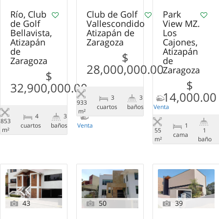
Río, Club
Club de Golf
Park
de Golf
Vallescondido
View MZ.
Bellavista,
Atizapán de
Los
Atizapán
Zaragoza
Cajones,
de
Atizapán
$
Zaragoza
de
28,000,000.00
Zaragoza
$
$
32,900,000.00
14,000.00
3
3
933
сuartos
baños
Venta
m²
4
3
853
сuartos
baños
Venta
1
m²
55
1
cama
m²
baño
43
50
39