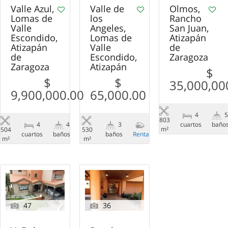
Valle Azul,
Valle de
Olmos,
Lomas de
los
Rancho
Valle
Angeles,
San Juan,
Escondido,
Lomas de
Atizapán
Atizapán
Valle
de
de
Escondido,
Zaragoza
Zaragoza
Atizapán
$
$
$
35,000,00
9,900,000.00
65,000.00
4
803
сuartos
baño
4
4
3
m²
504
530
сuartos
baños
Venta
baños
Renta
m²
m²
47
36