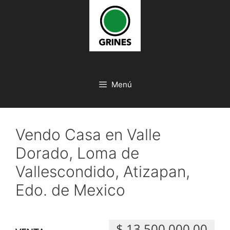
Saltar
al
contenido
Menú
Vendo Casa en Valle
Dorado, Loma de
Vallescondido, Atizapan,
Edo. de Mexico
$ 13,500,000.00