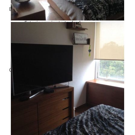
Exterior
Estacionamiento techado
Facilidad para estacionarse
Garaje
Jardín
Parrilla
General
Accesibilidad para adultos mayores
Accesibilidad para personas con
discapacidad
Bodega
Cocina
Cocina equipada
Cocina integral