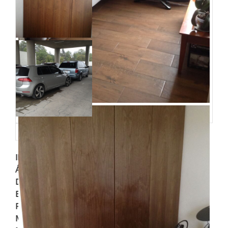
ID de propriedad
:
15813
Área
:
150 m²
Dormitorios
:
2
Espacio para Autos
:
3
Piso en el que se encuentra
:
5
Metros de Construcción
:
150 m²