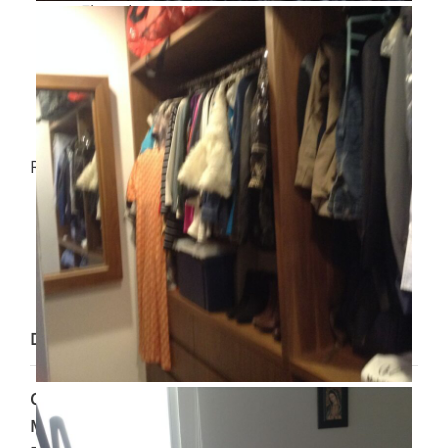
Elevador
Fraccionamiento privado
Seguridad 24 horas
Mascotas permitidas
Permitido fumar
Recreación
Alberca
Área de juegos infantiles
Gimnasio
Salón de usos múltiples
Dirección
Colonia
:
Arbolada del Bosque
Municipio
:
Atizapán de Zaragoza