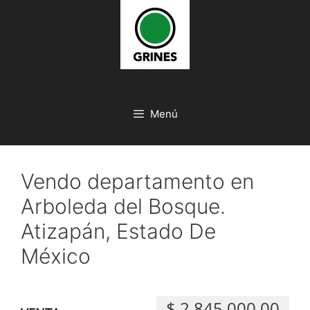
Saltar
al
contenido
Menú
Vendo departamento en
Arboleda del Bosque.
Atizapán, Estado De
México
$ 2,845,000.00