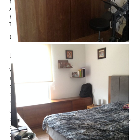
Mantenimiento
:
$ 2,000.00
Antigüedad
:
2019
Baños
:
2
Tipo
:
Departamento
Descripción
Descripción
Vendo departamrnto de 2 recamaras, 2 baños,
estacionamiento para 3 autos, estancia comedor,
cocina equipada con alacena, excelente vista al
bosque, se encuentra en un quinto nivel,
elevador, cisterna, con tinacos en la azotea. De
amenidades consata de alberca, salon de fiestas
para 100 personas, GYM, cancha de futbol, parrilla
para carne asada.
Características