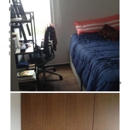
Estado
:
Estado de México
País
:
México
Esta propiedad tipo
Departamento
se encuentra
en
Venta
y publicado en Grines Inmobiliaria. Su
precio es de $ 2,845,000.00M y cuenta con las
siguientes características: 2 сuartos recámaras, 2
baños baños, terreno 150 m².
Ir arriba